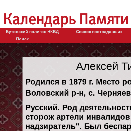
Бутовский полигон НКВД
Список пострадавших
Поиск
Алексей Т
Родился в 1879 г. Место р
Воловский р-н, с. Черняев
Русский. Род деятельност
сторож артели инвалидов
надзиратель". Был беспа