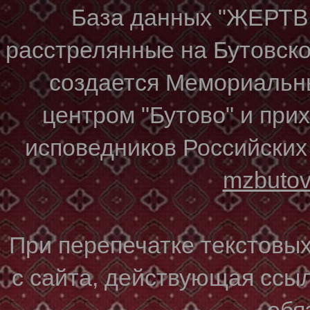
База данных "ЖЕР
расстрелянные на Бутовском
создается Мемориальн
центром "Бутово" и при
исповедников Российских
mzbuto
При перепечатке текстовы
с сайта, действующая ссы
обя