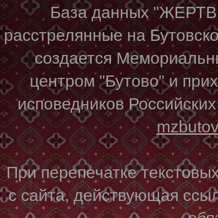
База данных "ЖЕР
расстрелянные на Бутовском
создается Мемориальн
центром "Бутово" и при
исповедников Российских
mzbuto
При перепечатке текстовы
с сайта, действующая ссы
обя