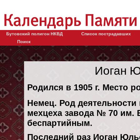
Бутовский полигон НКВД
Список пострадавших
Поиск
Иоган Ю
Родился в 1905 г. Место р
Немец. Род деятельности к
мехцеха завода № 70 им.
беспартийным.
Последний раз Иоган Юль