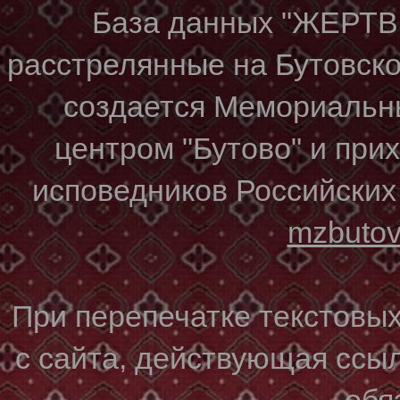
База данных "ЖЕР
расстрелянные на Бутовском
создается Мемориальн
центром "Бутово" и при
исповедников Российских
mzbuto
При перепечатке текстовы
с сайта, действующая ссы
обя