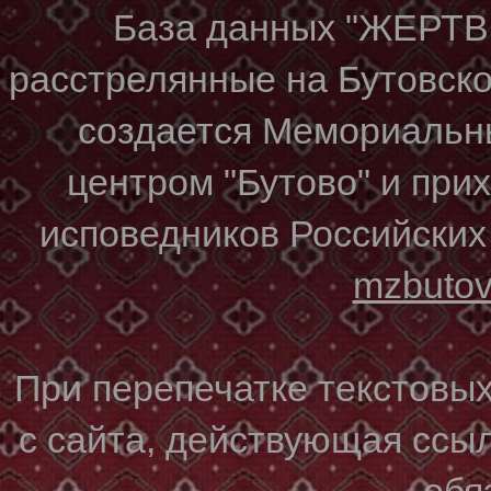
База данных "ЖЕР
расстрелянные на Бутовском
создается Мемориальн
центром "Бутово" и при
исповедников Российских
mzbuto
При перепечатке текстовы
с сайта, действующая ссы
обя