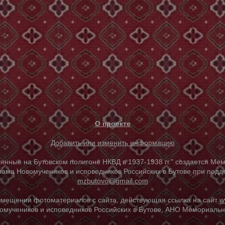
О проекте
Добавить или изменить информацию
е на Бутовском полигоне НКВД в 1937-1938 гг." создается Мем
ама Новомучеников и исповедников Российских в Бутове при под
mzbutovo@gmail.com
азмещении фотоматериалов с сайта, действующая ссылка на сайт
w
омучеников и исповедников Российских в Бутове, АНО Мемориальны