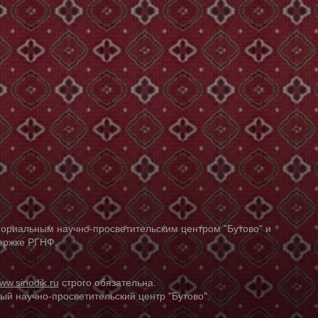
ориальным научно-просветительским центром "Бутово" и
держке РГНФ.
ww.sinodik.ru
строго обязательна.
й научно-просветительский центр "Бутово".