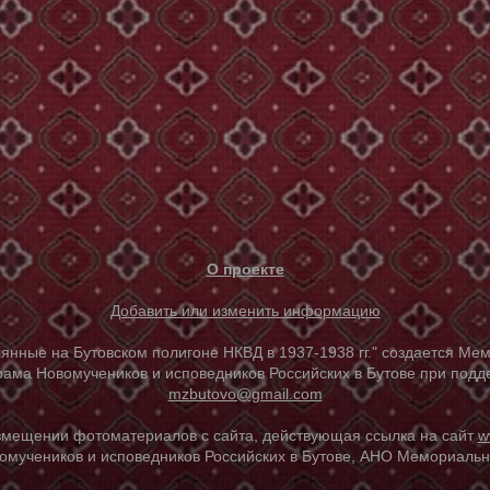
О проекте
Добавить или изменить информацию
е на Бутовском полигоне НКВД в 1937-1938 гг." создается Мем
ама Новомучеников и исповедников Российских в Бутове при под
mzbutovo@gmail.com
азмещении фотоматериалов с сайта, действующая ссылка на сайт
w
омучеников и исповедников Российских в Бутове, АНО Мемориальны