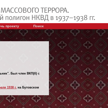
чь проекту
Поиск
ьник". Был член ВКП(б) с
еля 1938 г.
на Бутовском