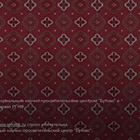
ориальным научно-просветительским центром "Бутово" и
держке РГНФ.
ww.sinodik.ru
строго обязательна.
й научно-просветительский центр "Бутово".