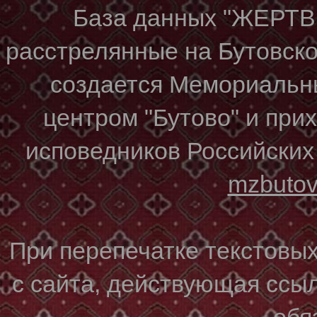
База данных "ЖЕР
расстрелянные на Бутовском
создается Мемориальн
центром "Бутово" и при
исповедников Российских
mzbuto
При перепечатке текстовы
с сайта, действующая ссы
обя