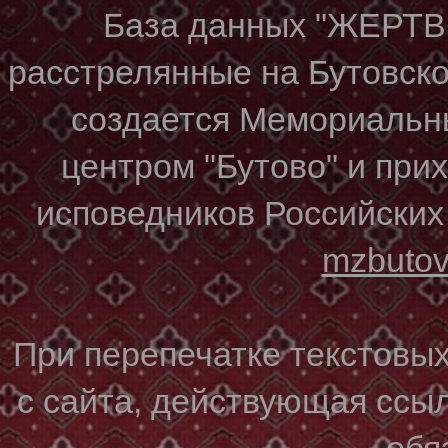
База данных "ЖЕР
расстрелянные на Бутовском
создается Мемориальн
центром "Бутово" и при
исповедников Российских
mzbuto
При перепечатке текстовы
с сайта, действующая ссы
обя