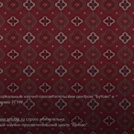
ориальным научно-просветительским центром "Бутово" и
держке РГНФ.
ww.sinodik.ru
строго обязательна.
й научно-просветительский центр "Бутово".