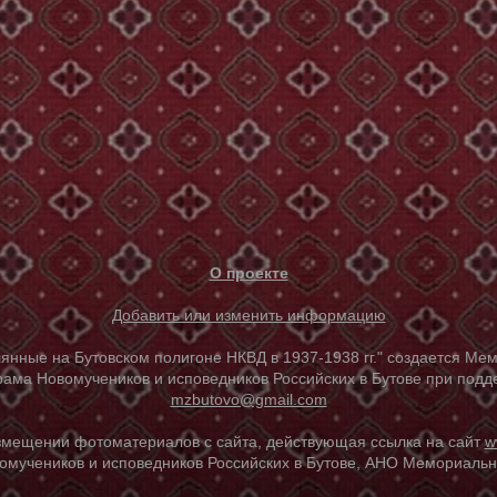
О проекте
Добавить или изменить информацию
е на Бутовском полигоне НКВД в 1937-1938 гг." создается Мем
ама Новомучеников и исповедников Российских в Бутове при под
mzbutovo@gmail.com
азмещении фотоматериалов с сайта, действующая ссылка на сайт
w
омучеников и исповедников Российских в Бутове, АНО Мемориальны