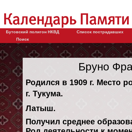
Бутовский полигон НКВД
Список пострадавших
Поиск
Бруно Фр
Родился в 1909 г. Место р
г. Тукума.
Латыш.
Получил среднее образов
Род деятельности к момен