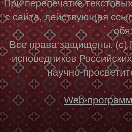
При перепечатке текстовы
с сайта, действующая ссы
обя
Все права защищены. (с)
исповедников Российски
научно-просветите
Web-программи