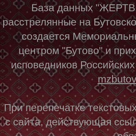
База данных "ЖЕР
расстрелянные на Бутовском
создается Мемориальн
центром "Бутово" и при
исповедников Российских
mzbuto
При перепечатке текстовы
с сайта, действующая ссы
обя