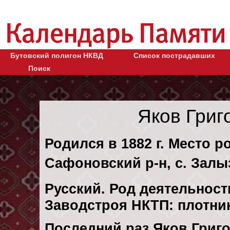
Бутовский полигон НКВД
Список пострадавших
Поиск
Яков Григ
Родился в 1882 г. Место р
Сафоновский р-н, с. Залы
Русский. Род деятельност
Заводстроя НКТП: плотни
Последний раз Яков Григ