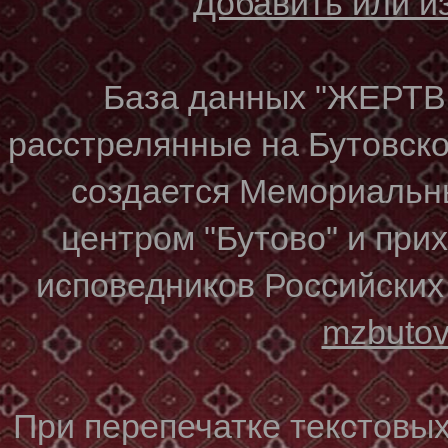
Добавить или 
База данных "ЖЕР
расстрелянные на Бутовском
создается Мемориальн
центром "Бутово" и при
исповедников Российских
mzbuto
При перепечатке текстовы