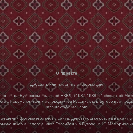
О проекте
Добавить или изменить информацию
е на Бутовском полигоне НКВД в 1937-1938 гг." создается Мем
ама Новомучеников и исповедников Российских в Бутове при под
mzbutovo@gmail.com
азмещении фотоматериалов с сайта, действующая ссылка на сайт
w
омучеников и исповедников Российских в Бутове, АНО Мемориальны