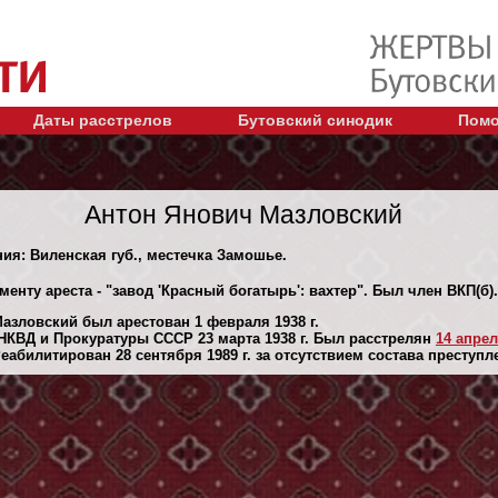
Даты расстрелов
Бутовский синодик
Помо
Антон Янович Мазловский
ния: Виленская губ., местечка Замошье.
енту ареста - "завод 'Красный богатырь': вахтер". Был член ВКП(б).
азловский был арестован 1 февраля 1938 г.
КВД и Прокуратуры СССР 23 марта 1938 г. Был расстрелян
14 апрел
абилитирован 28 сентября 1989 г. за отсутствием состава преступл