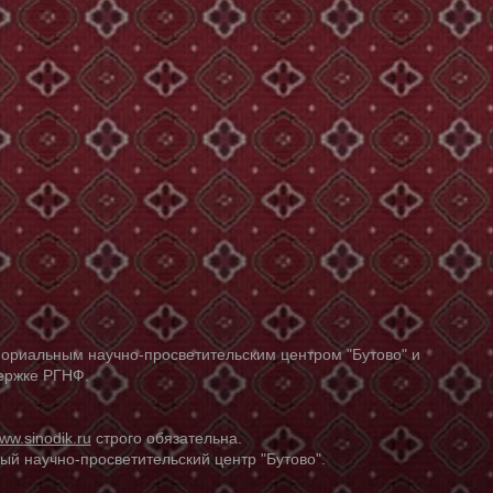
ориальным научно-просветительским центром "Бутово" и
держке РГНФ.
ww.sinodik.ru
строго обязательна.
й научно-просветительский центр "Бутово".