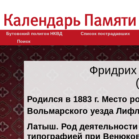
Бутовский полигон НКВД
Список пострадавших
Поиск
Фридрих
Родился в 1883 г. Место р
Вольмарского уезда Лифл
Латыш. Род деятельности 
типографией при Венюков