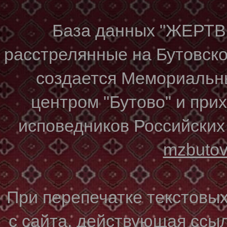
База данных "ЖЕР
расстрелянные на Бутовском
создается Мемориальн
центром "Бутово" и при
исповедников Российских
mzbuto
При перепечатке текстовы
с сайта, действующая ссы