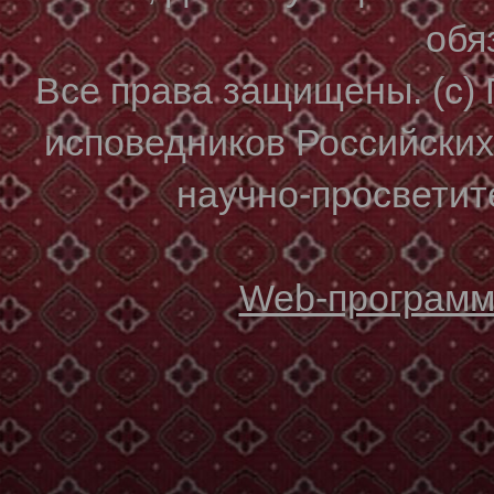
обя
Все права защищены. (с)
исповедников Российски
научно-просветите
Web-программи