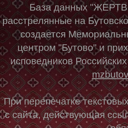
База данных "ЖЕР
расстрелянные на Бутовском
создается Мемориальн
центром "Бутово" и при
исповедников Российских
mzbuto
При перепечатке текстовы
с сайта, действующая ссы
обя