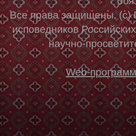
обя
Все права защищены. (с)
исповедников Российски
научно-просветите
Web-программи