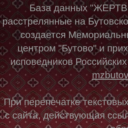
База данных "ЖЕР
расстрелянные на Бутовском
создается Мемориальн
центром "Бутово" и при
исповедников Российских
mzbuto
При перепечатке текстовы
с сайта, действующая ссы