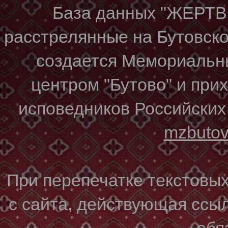
База данных "ЖЕР
расстрелянные на Бутовском
создается Мемориальн
центром "Бутово" и при
исповедников Российских
mzbuto
При перепечатке текстовы
с сайта, действующая ссы
обя