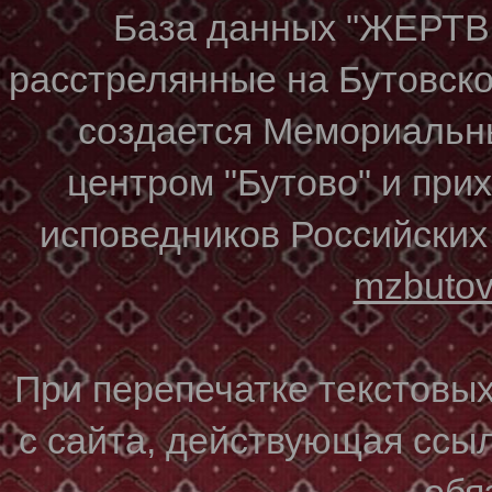
База данных "ЖЕР
расстрелянные на Бутовском
создается Мемориальн
центром "Бутово" и при
исповедников Российских
mzbuto
При перепечатке текстовы
с сайта, действующая ссы
обя