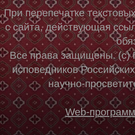
При перепечатке текстовы
с сайта, действующая ссы
обя
Все права защищены. (с)
исповедников Российски
научно-просветите
Web-программи