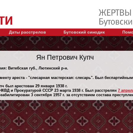
Даты расстрелов
Бутовский синодик
Помо
Ян Петрович Купч
ия: Витебская губ., Лютинский р-н.
менту ареста - "слесарная мастерская: слесарь". Был беспартийным
ч был арестован 29 января 1938 г.
КВД и Прокуратурой СССР 23 марта 1938 г. Был расстрелян
7 апреля
абилитирован 3 сентября 1957 г. за отсутствием состава преступле