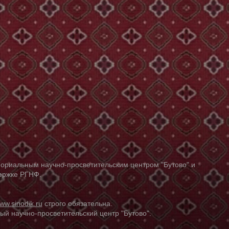
ориальным научно-просветительским центром "Бутово" и
держке РГНФ.
ww.sinodik.ru
строго обязательна.
й научно-просветительский центр "Бутово".