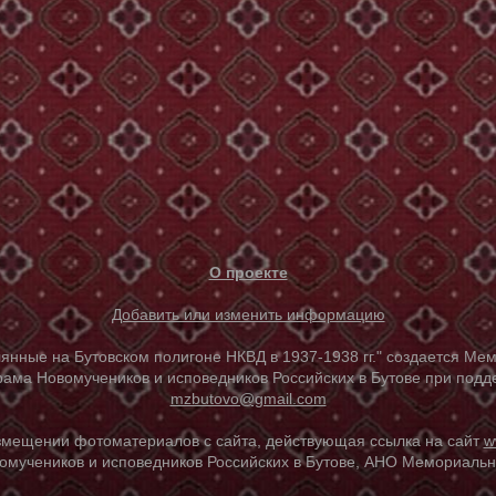
О проекте
Добавить или изменить информацию
е на Бутовском полигоне НКВД в 1937-1938 гг." создается Мем
ама Новомучеников и исповедников Российских в Бутове при под
mzbutovo@gmail.com
азмещении фотоматериалов с сайта, действующая ссылка на сайт
w
омучеников и исповедников Российских в Бутове, АНО Мемориальны