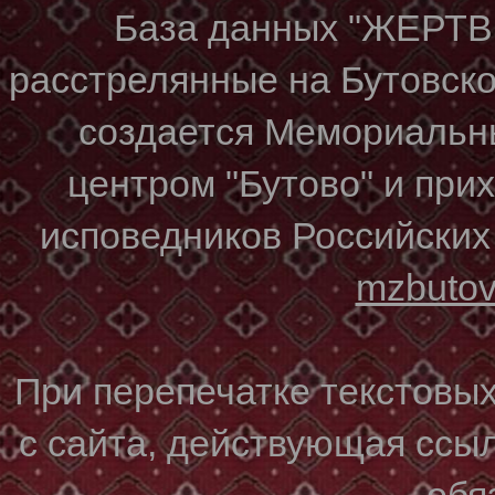
База данных "ЖЕР
расстрелянные на Бутовском
создается Мемориальн
центром "Бутово" и при
исповедников Российских
mzbuto
При перепечатке текстовы
с сайта, действующая ссы
обя