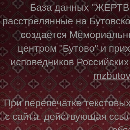
База данных "ЖЕР
расстрелянные на Бутовском
создается Мемориальн
центром "Бутово" и при
исповедников Российских
mzbuto
При перепечатке текстовы
с сайта, действующая ссы
обя