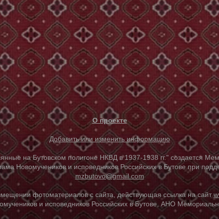
О проекте
Добавить или изменить информацию
е на Бутовском полигоне НКВД в 1937-1938 гг." создается Мем
ама Новомучеников и исповедников Российских в Бутове при под
mzbutovo@gmail.com
азмещении фотоматериалов с сайта, действующая ссылка на сайт
w
омучеников и исповедников Российских в Бутове, АНО Мемориальны