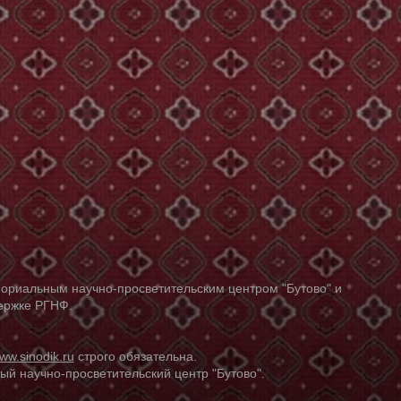
ориальным научно-просветительским центром "Бутово" и
держке РГНФ.
ww.sinodik.ru
строго обязательна.
й научно-просветительский центр "Бутово".