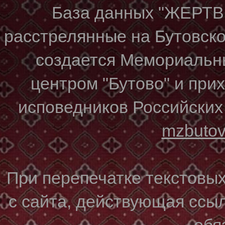
База данных "ЖЕР
расстрелянные на Бутовском
создается Мемориальн
центром "Бутово" и при
исповедников Российских
mzbuto
При перепечатке текстовы
с сайта, действующая ссы
обя