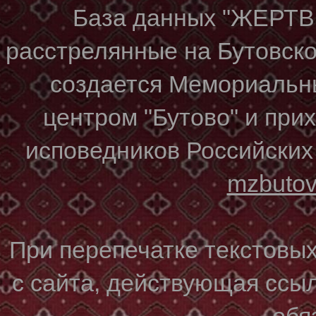
База данных "ЖЕР
расстрелянные на Бутовском
создается Мемориальн
центром "Бутово" и при
исповедников Российских
mzbuto
При перепечатке текстовы
с сайта, действующая ссы
обя