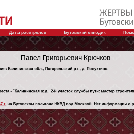
Даты расстрелов
Бутовский синодик
Помо
Павел Григорьевич Крючков
ния: Калининская обл., Погорельский р-н, д. Полухтино.
еста - "Калининская ж.д., 2-й участок службы пути: мастер строител
7 г.
на Бутовском полигоне НКВД под Москвой. Нет информации о р