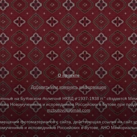
О проекте
Добавить или изменить информацию
е на Бутовском полигоне НКВД в 1937-1938 гг." создается Мем
ама Новомучеников и исповедников Российских в Бутове при под
mzbutovo@gmail.com
азмещении фотоматериалов с сайта, действующая ссылка на сайт
w
омучеников и исповедников Российских в Бутове, АНО Мемориальны