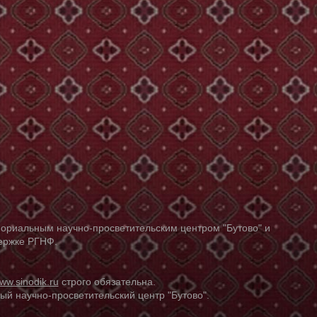
ориальным научно-просветительским центром "Бутово" и
держке РГНФ.
ww.sinodik.ru
строго обязательна.
й научно-просветительский центр "Бутово".