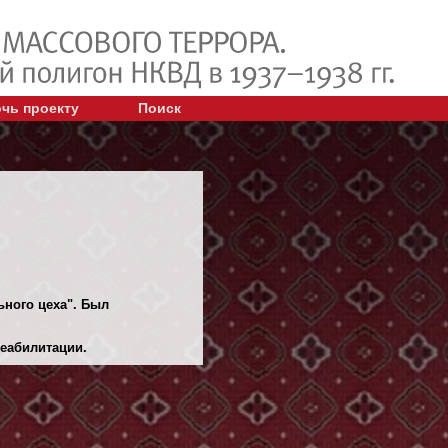
чь проекту
Поиск
ьного цеха". Был
еабилитации.