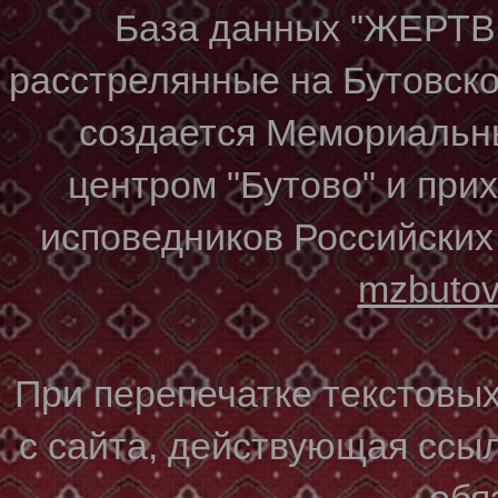
База данных "ЖЕР
расстрелянные на Бутовском
создается Мемориальн
центром "Бутово" и при
исповедников Российских
mzbuto
При перепечатке текстовы
с сайта, действующая ссы
обя