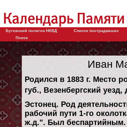
Бутовский полигон НКВД
Список пострадавших
Поиск
Иван М
Родился в 1883 г. Место 
губ., Везенбергский уезд, 
Эстонец. Род деятельност
рабочий пути 1-го околот
ж.д.". Был беспартийным.