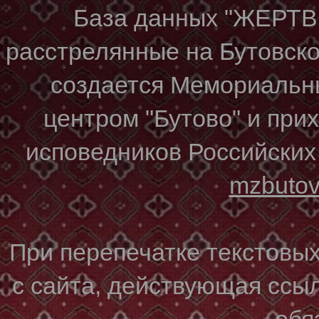
База данных "ЖЕР
расстрелянные на Бутовском
создается Мемориальн
центром "Бутово" и при
исповедников Российских
mzbuto
При перепечатке текстовы
с сайта, действующая ссы
обя