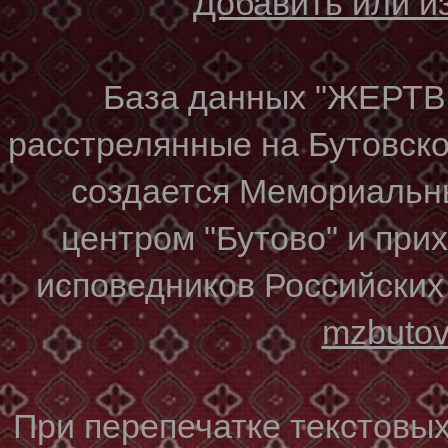
Добавить или 
База данных "ЖЕР
расстрелянные на Бутовском
создается Мемориальн
центром "Бутово" и при
исповедников Российских
mzbuto
При перепечатке текстовы