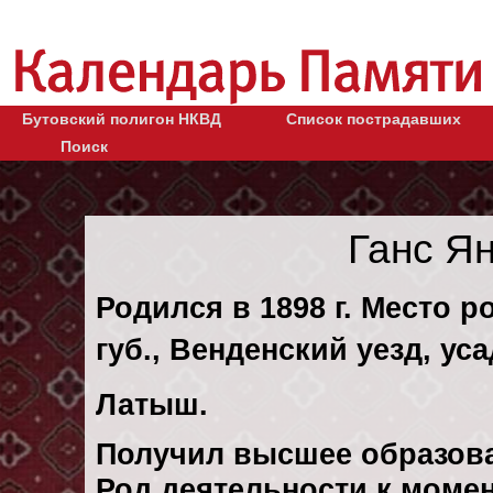
Бутовский полигон НКВД
Список пострадавших
Поиск
Ганс Я
Родился в 1898 г. Место 
губ., Венденский уезд, у
Латыш.
Получил высшее образов
Род деятельности к момен