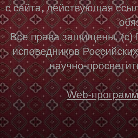
с сайта, действующая ссы
обя
Все права защищены. (с)
исповедников Российски
научно-просветите
Web-программи