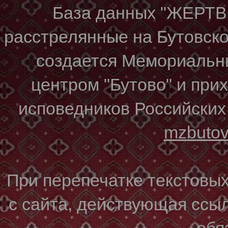
База данных "ЖЕР
расстрелянные на Бутовском
создается Мемориальн
центром "Бутово" и при
исповедников Российских
mzbuto
При перепечатке текстовы
с сайта, действующая ссы
обя