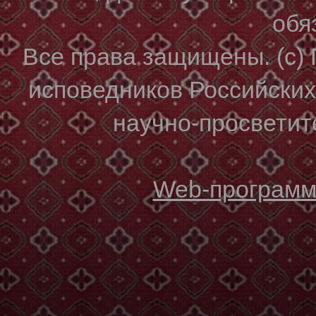
обя
Все права защищены. (с)
исповедников Российски
научно-просветите
Web-программи