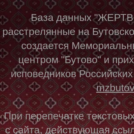
База данных "ЖЕР
расстрелянные на Бутовском
создается Мемориальн
центром "Бутово" и при
исповедников Российских
mzbuto
При перепечатке текстовы
с сайта, действующая ссы