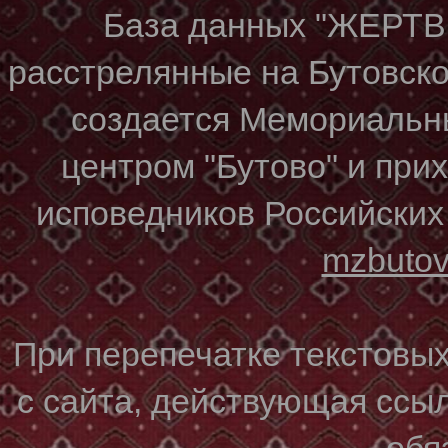
База данных "ЖЕР
расстрелянные на Бутовском
создается Мемориальн
центром "Бутово" и при
исповедников Российских
mzbuto
При перепечатке текстовы
с сайта, действующая ссы
обя