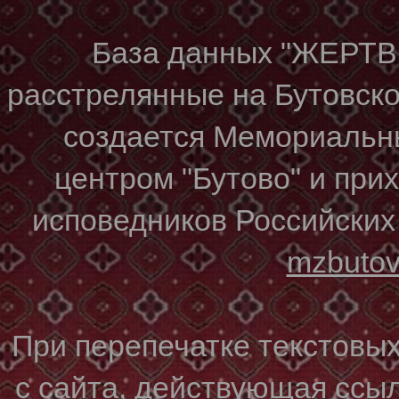
База данных "ЖЕР
расстрелянные на Бутовском
создается Мемориальн
центром "Бутово" и при
исповедников Российских
mzbuto
При перепечатке текстовы
с сайта, действующая ссы