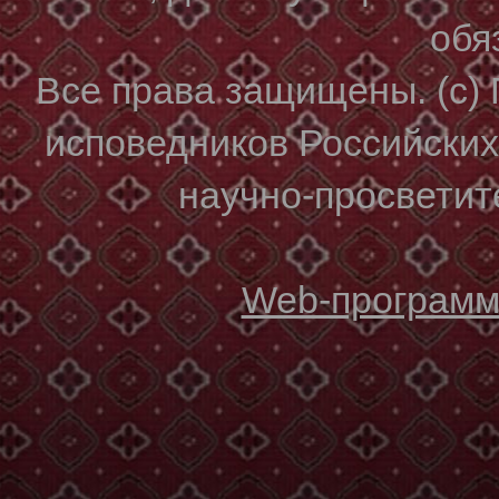
обя
Все права защищены. (с)
исповедников Российски
научно-просветите
Web-программи