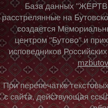
База данных "ЖЕР
расстрелянные на Бутовском
создается Мемориальн
центром "Бутово" и при
исповедников Российских
mzbuto
При перепечатке текстовы
с сайта, действующая ссы
обя