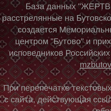
База данных "ЖЕР
расстрелянные на Бутовском
создается Мемориальн
центром "Бутово" и при
исповедников Российских
mzbuto
При перепечатке текстовы
с сайта, действующая ссы
обя