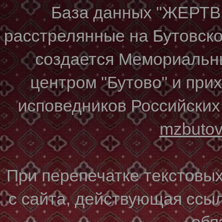
База данных "ЖЕР
расстрелянные на Бутовском
создается Мемориальн
центром "Бутово" и при
исповедников Российских
mzbuto
При перепечатке текстовы
с сайта, действующая ссы
обя