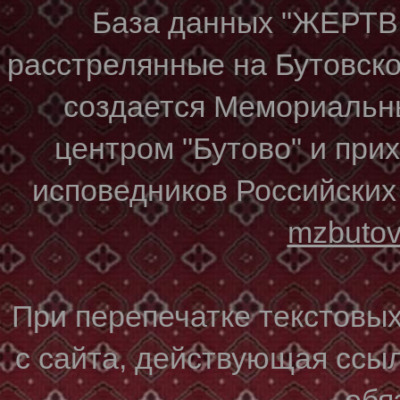
База данных "ЖЕР
расстрелянные на Бутовском
создается Мемориальн
центром "Бутово" и при
исповедников Российских
mzbuto
При перепечатке текстовы
с сайта, действующая ссы
обя