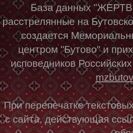
База данных "ЖЕР
расстрелянные на Бутовском
создается Мемориальн
центром "Бутово" и при
исповедников Российских
mzbuto
При перепечатке текстовы
с сайта, действующая ссы
обя