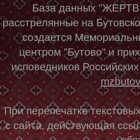
База данных "ЖЕР
расстрелянные на Бутовском
создается Мемориальн
центром "Бутово" и при
исповедников Российских
mzbuto
При перепечатке текстовы
с сайта, действующая ссы
обя