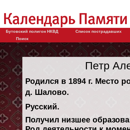
Бутовский полигон НКВД
Список пострадавших
Поиск
Петр Ал
Родился в 1894 г. Место р
д. Шалово.
Русский.
Получил низшее образова
Род деятельности к момен