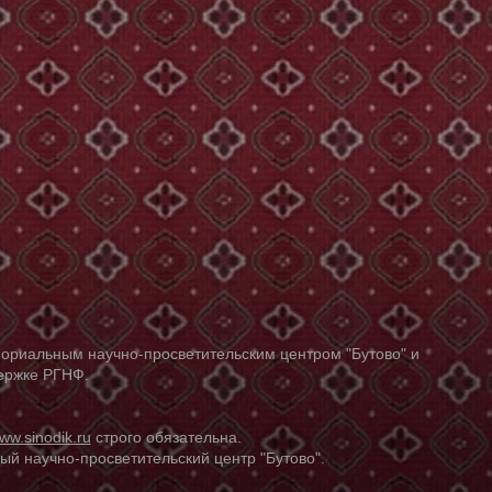
ориальным научно-просветительским центром "Бутово" и
держке РГНФ.
ww.sinodik.ru
строго обязательна.
й научно-просветительский центр "Бутово".