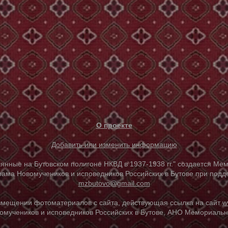
О проекте
Добавить или изменить информацию
е на Бутовском полигоне НКВД в 1937-1938 гг." создается Мем
ама Новомучеников и исповедников Российских в Бутове при под
mzbutovo@gmail.com
азмещении фотоматериалов с сайта, действующая ссылка на сайт
w
омучеников и исповедников Российских в Бутове, АНО Мемориальны