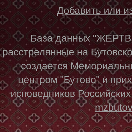
Добавить или 
База данных "ЖЕР
расстрелянные на Бутовском
создается Мемориальн
центром "Бутово" и при
исповедников Российских
mzbuto