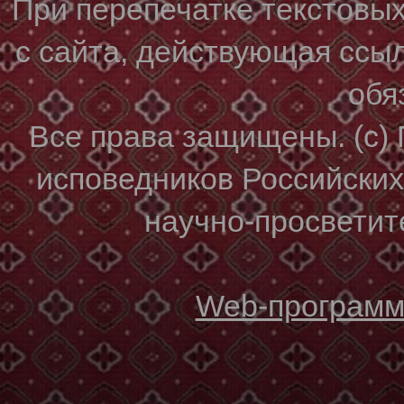
При перепечатке текстовы
с сайта, действующая ссы
обя
Все права защищены. (с)
исповедников Российски
научно-просветите
Web-программи