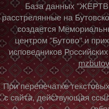
База данных "ЖЕР
расстрелянные на Бутовском
создается Мемориальн
центром "Бутово" и при
исповедников Российских
mzbuto
При перепечатке текстовы
с сайта, действующая ссы
обя