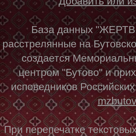
Добавить или 
База данных "ЖЕР
расстрелянные на Бутовском
создается Мемориальн
центром "Бутово" и при
исповедников Российских
mzbuto
При перепечатке текстовы