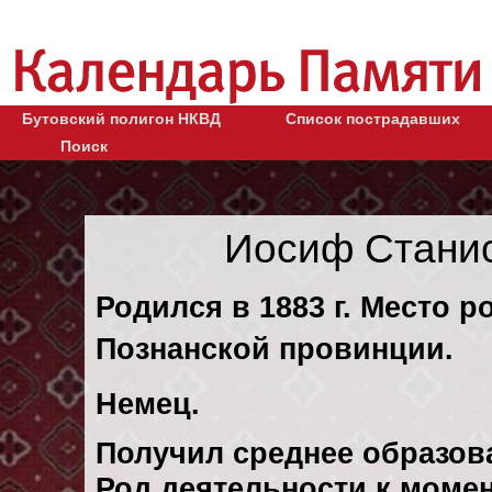
Бутовский полигон НКВД
Список пострадавших
Поиск
Иосиф Стани
Родился в 1883 г. Место р
Познанской провинции.
Немец.
Получил среднее образов
Род деятельности к момен