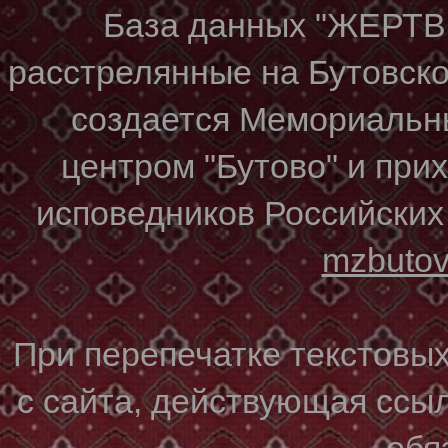
База данных "ЖЕР
расстрелянные на Бутовском
создается Мемориальн
центром "Бутово" и при
исповедников Российских
mzbuto
При перепечатке текстовы
с сайта, действующая ссы
обя