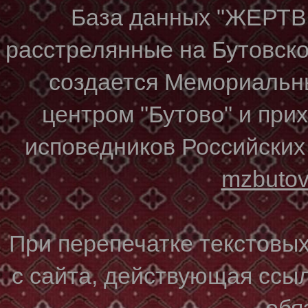
База данных "ЖЕР
расстрелянные на Бутовском
создается Мемориальн
центром "Бутово" и при
исповедников Российских
mzbuto
При перепечатке текстовы
с сайта, действующая ссы
обя