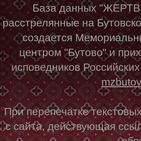
База данных "ЖЕР
расстрелянные на Бутовском
создается Мемориальн
центром "Бутово" и при
исповедников Российских
mzbuto
При перепечатке текстовы
с сайта, действующая ссы
обя