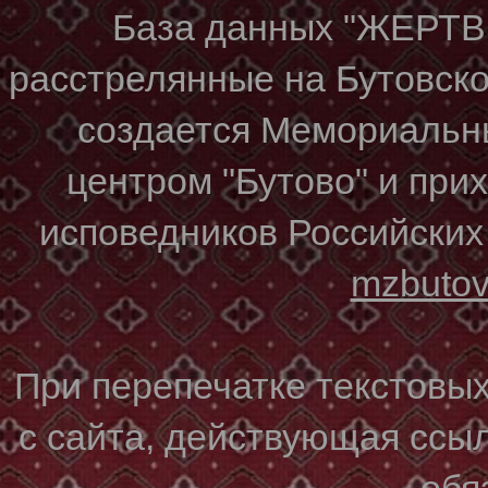
База данных "ЖЕР
расстрелянные на Бутовском
создается Мемориальн
центром "Бутово" и при
исповедников Российских
mzbuto
При перепечатке текстовы
с сайта, действующая ссы
обя