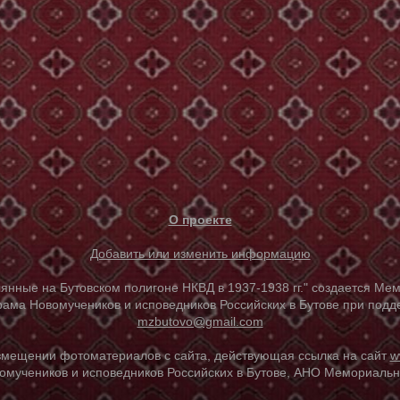
О проекте
Добавить или изменить информацию
е на Бутовском полигоне НКВД в 1937-1938 гг." создается Мем
ама Новомучеников и исповедников Российских в Бутове при под
mzbutovo@gmail.com
азмещении фотоматериалов с сайта, действующая ссылка на сайт
w
омучеников и исповедников Российских в Бутове, АНО Мемориальны