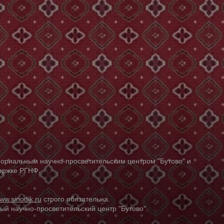
ориальным научно-просветительским центром "Бутово" и
держке РГНФ.
ww.sinodik.ru
строго обязательна.
й научно-просветительский центр "Бутово".