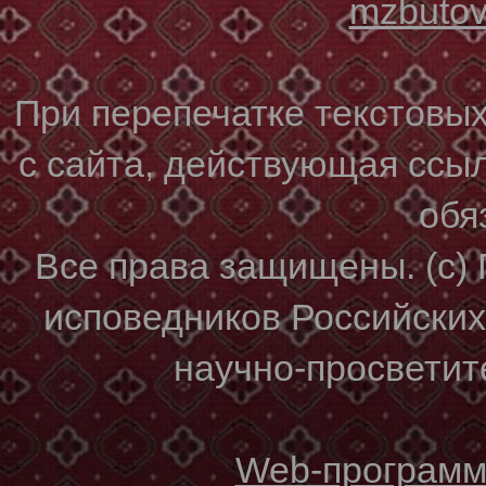
mzbuto
При перепечатке текстовы
с сайта, действующая ссы
обя
Все права защищены. (с)
исповедников Российски
научно-просветите
Web-программи