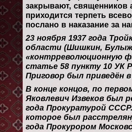
закрывают, священников 
приходится терпеть всев
послано в наказание за на
23 ноября 1937 года Тро
области (Шишкин, Булыжн
«контрреволюционную ф
статье 58 пункту 10 УК 
Приговор был приведён в 
В конце концов, по перво
Яковлевич Извеков был р
года Прокуратурой СССР. 
которое был расстрелян
года Прокурором Москов