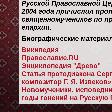
Русской Православной Це
2004 года причислил про
священномучеников по п
епархии.
Биографические материал
Википедия
Православие.RU
Энциклопедия "Древо"
Cтатья протодиакона Сер
композитор Г. Я. Извеков»
Новомученики, исповедни
годы гонений на Русскую 