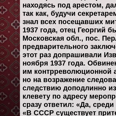
находясь под арестом, да
так как, будучи секретар
знал всех посещавших мит
1937 года, отец Георгий б
Московская обл., пос. Пер
предварительного заключе
этот раз допрашивали Изв
ноября 1937 года. Обвин
им контрреволюционной а
но на возражение следова
следствию доподлинно из
клевету по адресу мероп
сразу ответил: «Да, сред
«В СССР существует прит