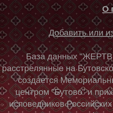
О 
Добавить или 
База данных "ЖЕР
расстрелянные на Бутовском
создается Мемориальн
центром "Бутово" и при
исповедников Российских