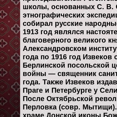
школы, основанных С. В.
этнографических экспеди
собирал русские народные
1913 год являлся настоят
благоверного великого кн
Александровском институт
года по 1916 год Извеко
Берлинской посольской ц
войны — священник санит
года. Также Извеков изда
Праге и Петербурге у Сели
После Октябрьской револ
Перловка (совр. Мытищи).
храме Донской иконы Бож