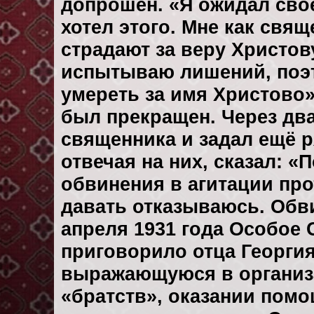
допрошен. «Я ожидал своег
хотел этого. Мне как свящ
страдают за веру Христову
испытываю лишений, поэт
умереть за имя Христово»
был прекращен. Через дв
священника и задал ещё р
отвечая на них, сказал: 
обвинения в агитации про
давать отказываюсь. Обви
апреля 1931 года Особое
приговорило отца Георгия
выражающуюся в организа
«братств», оказании пом