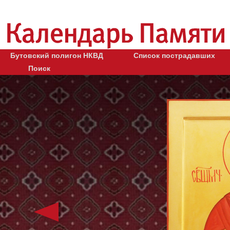
Бутовский полигон НКВД
Список пострадавших
Поиск