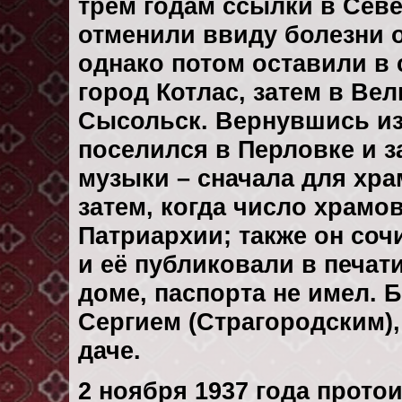
трем годам ссылки в Севе
отменили ввиду болезни о
однако потом оставили в 
город Котлас, затем в Вели
Сысольск. Вернувшись из
поселился в Перловке и 
музыки – сначала для хра
затем, когда число храмо
Патриархии; также он соч
и её публиковали в печат
доме, паспорта не имел. 
Сергием (Страгородским),
даче.
2 ноября 1937 года прото