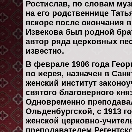
Ростислав, по словам муз
на его родственнице Тать
вскоре после окончания в
Извекова был родной брат
автор ряда церковных пес
известно.
В феврале 1906 года Гео
во иерея, назначен в Сан
женский институт законоу
святого благоверного кня
Одновременно преподавал
Ольденбургской, с 1913 г
женской церковно-учитель
преподавателем Регентск