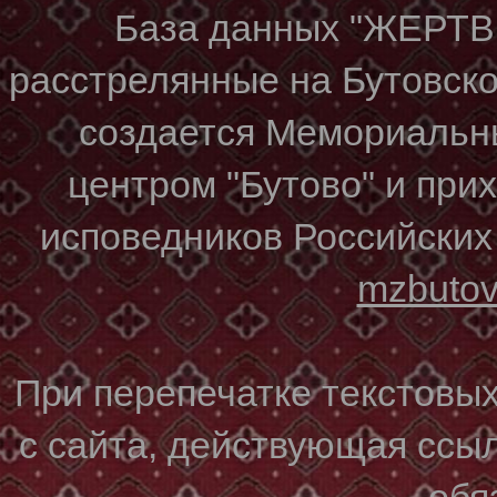
База данных "ЖЕР
расстрелянные на Бутовском
создается Мемориальн
центром "Бутово" и при
исповедников Российских
mzbuto
При перепечатке текстовы
с сайта, действующая ссы
обя